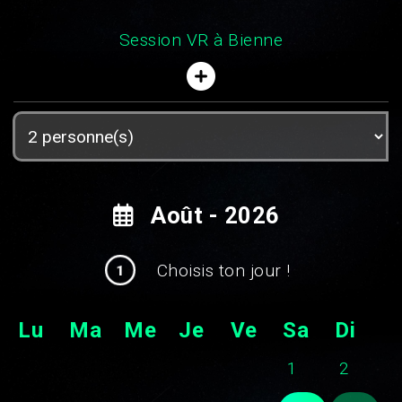
Session VR à Bienne
Août - 2026
Choisis ton jour !
1
Lu
Ma
Me
Je
Ve
Sa
Di
1
2