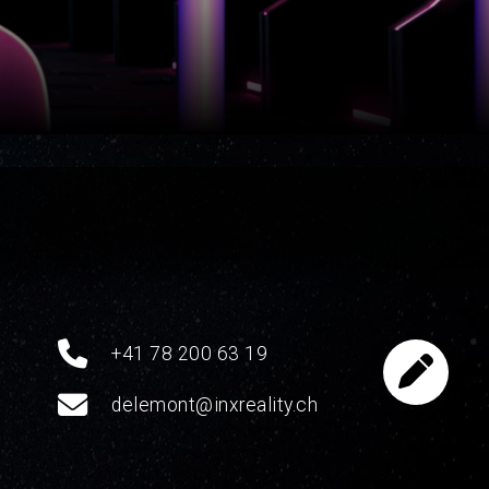
+41 78 200 63 19
delemont@inxreality.ch