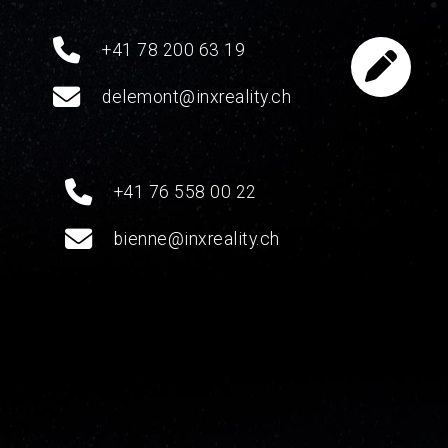
+41 78 200 63 19
delemont@inxreality.ch
+41 76 558 00 22
bienne@inxreality.ch