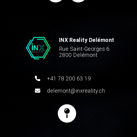
INX Reality Delémont
Rue Saint-Georges 6
2800 Delémont
+41 78 200 63 19
delemont@inxreality.ch